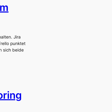
am
alten. Jira
rello punktet
n sich beide
oring