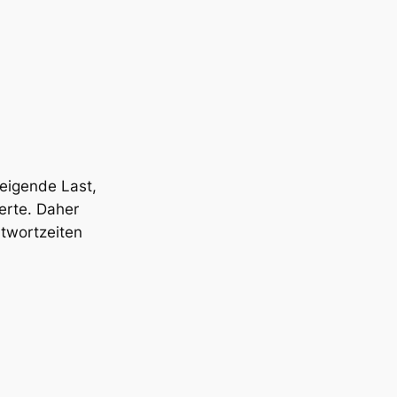
teigende Last,
erte. Daher
ntwortzeiten