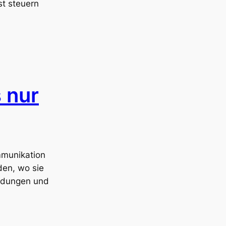
st steuern
 nur
mmunikation
den, wo sie
eidungen und