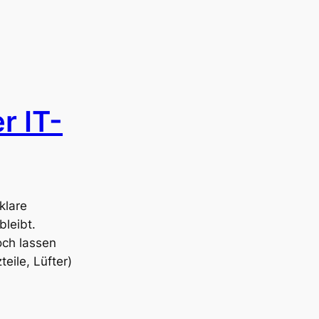
r IT-
klare
leibt.
ch lassen
eile, Lüfter)