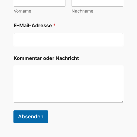
Vorname
Nachname
E-Mail-Adresse
*
N
Kommentar oder Nachricht
a
m
e
*
N
a
m
e
Absenden